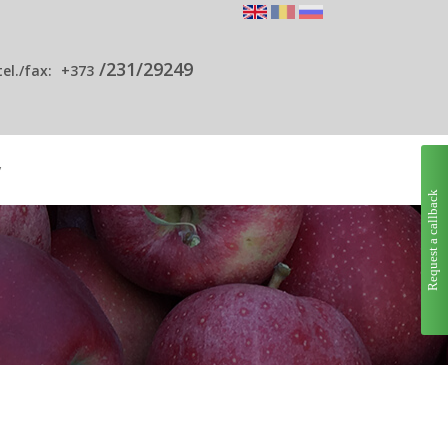
/231/29249
tel./fax:
+373
y
Request a callback