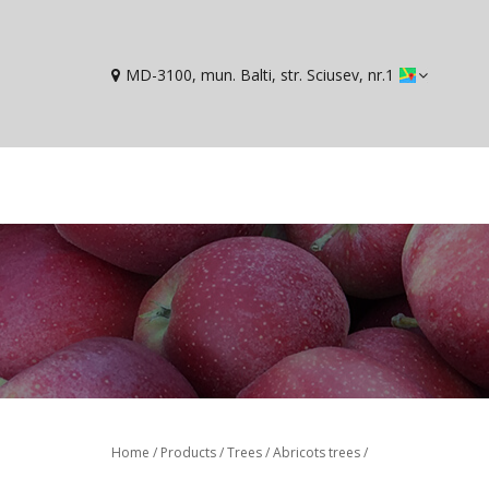
MD-3100, mun. Balti, str. Sciusev, nr.1
You are here
Home
/
Products
/
Trees
/
Abricots trees
/