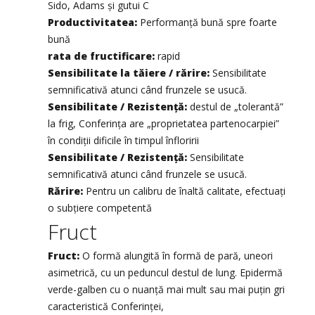
Sido, Adams și gutui C
Productivitatea:
Performanță bună spre foarte
bună
rata de fructificare:
rapid
Sensibilitate la tăiere / rărire:
Sensibilitate
semnificativă atunci când frunzele se usucă.
Sensibilitate / Rezistență:
destul de „tolerantă”
la frig, Conferința are „proprietatea partenocarpiei”
în condiții dificile în timpul înfloririi
Sensibilitate / Rezistență:
Sensibilitate
semnificativă atunci când frunzele se usucă.
Rărire:
Pentru un calibru de înaltă calitate, efectuați
o subțiere competentă
Fruct
Fruct:
O formă alungită în formă de pară, uneori
asimetrică, cu un peduncul destul de lung. Epidermă
verde-galben cu o nuanță mai mult sau mai puțin gri
caracteristică Conferinței,