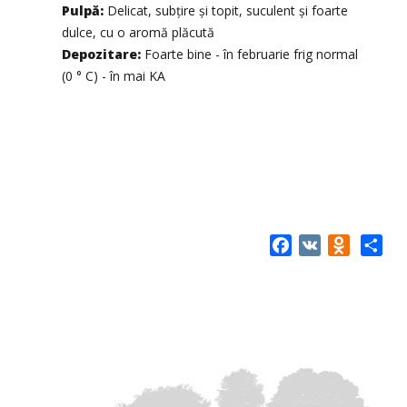
Pulpă:
Delicat, subțire și topit, suculent și foarte
dulce, cu o aromă plăcută
Depozitare:
Foarte bine - în februarie frig normal
(0 ° C) - în mai KA
Facebook
VK
Odnokla
Share