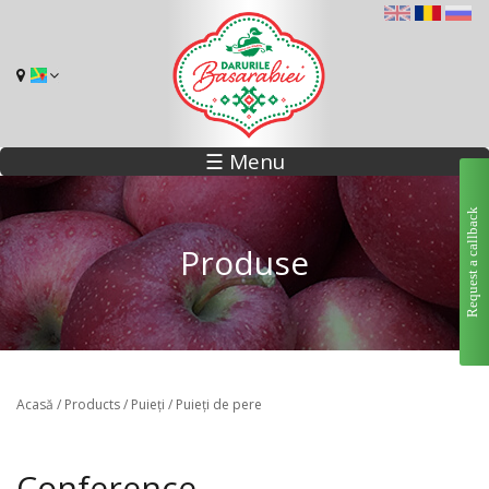
☰ Menu
Request a callback
Produse
Acasă
/
Products
/
Puieți
/
Puieți de pere
Conference