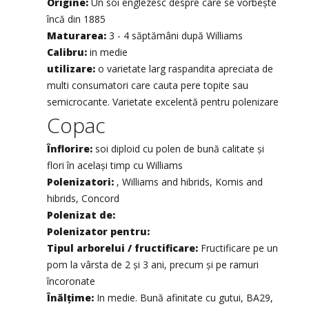
Origine:
Un soi englezesc despre care se vorbește
încă din 1885
Maturarea:
3 - 4 săptămâni după Williams
Calibru:
in medie
utilizare:
o varietate larg raspandita apreciata de
multi consumatori care cauta pere topite sau
semicrocante. Varietate excelentă pentru polenizare
Copac
Înflorire:
soi diploid cu polen de bună calitate și
flori în același timp cu Williams
Polenizatori:
, Williams and hibrids, Komis and
hibrids, Concord
Polenizat de:
Polenizator pentru:
Tipul arborelui / fructificare:
Fructificare pe un
pom la vârsta de 2 și 3 ani, precum și pe ramuri
încoronate
Înălţime:
In medie. Bună afinitate cu gutui, BA29,