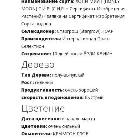
Наименование сорта:
ХОНИ МУУН (HONEY
MOON) C.И.Р. (C.И.Р. = Сертификат Изобретения
Растений) - заявка на Сертификат Изобретения
Сорта подана
Селекционер:
Старгрощ (Stargrow), ЮАР
Производитель:
Интернатионал Плант
Селектион
Созревание:
10 дней после ЁРЛИ КВИИН
Дерево
Тип Дерева:
полу-выпуклый
Рост:
сильный
Продуктивность:
очень хороший
скорость плодоношения:
быстрый
Цветение
Дата цветения:
в начале марта
Цветение:
очень сильный
Опылители:
КРЫМСОН ГЛОБ