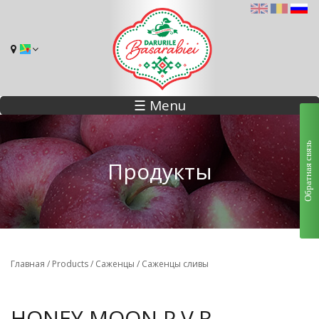
☰ Menu
Обратная связь
Продукты
Главная
/
Products
/
Саженцы
/
Саженцы сливы
HONEY MOON P.V.R.