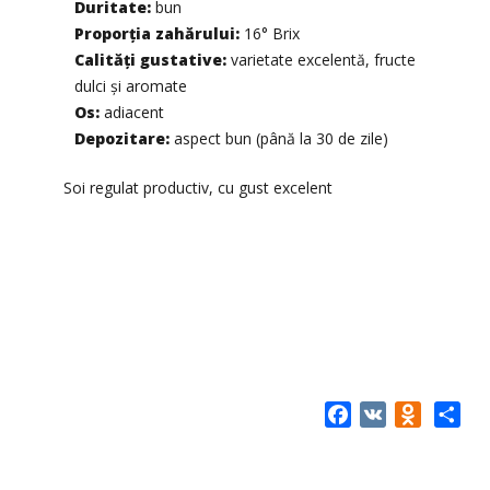
Duritate:
bun
Proporția zahărului:
16° Brix
Calități gustative:
varietate excelentă, fructe
dulci și aromate
Os:
adiacent
Depozitare:
aspect bun (până la 30 de zile)
Soi regulat productiv, cu gust excelent
Facebook
VK
Odnokla
Share