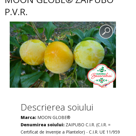
P.V.R.
Descrierea soiului
Marca:
MOON GLOBE®
Denumirea soiului:
ZAIPUBO C.I.R. (C.I.R. =
Certificat de Invenție a Plantelor) - C.I.R. UE 11/959