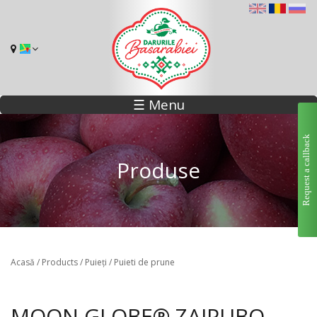
☰ Menu
Request a callback
Produse
Acasă
/
Products
/
Puieți
/
Puieti de prune
MOON GLOBE® ZAIPUBO