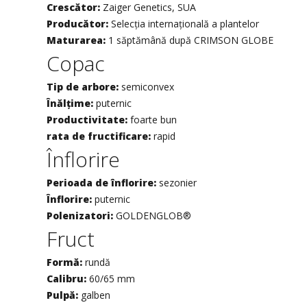
Crescător:
Zaiger Genetics, SUA
Producător:
Selecția internațională a plantelor
Maturarea:
1 săptămână după CRIMSON GLOBE
Copac
Tip de arbore:
semiconvex
Înălţime:
puternic
Productivitate:
foarte bun
rata de fructificare:
rapid
Înflorire
Perioada de înflorire:
sezonier
Înflorire:
puternic
Polenizatori:
GOLDENGLOB®
Fruct
Formă:
rundă
Calibru:
60/65 mm
Pulpă:
galben