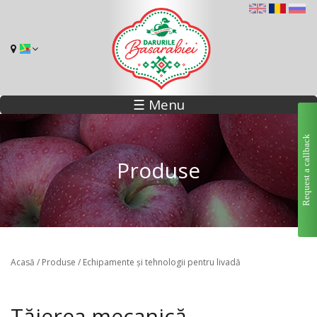
☰ Menu
Request a callback
Produse
Eşti aici
Acasă
/
Produse
/
Echipamente și tehnologii pentru livadă
Tăierea mecanică