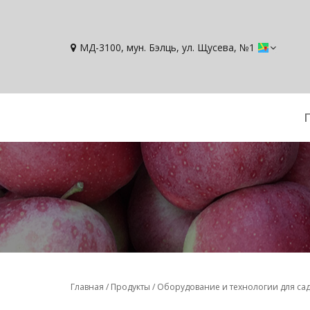
МД-3100, мун. Бэлць, ул. Щусева, №1
Вы здесь
Главная
/
Продукты
/
Оборудование и технологии для са