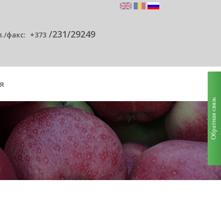
/231/29249
л./факс:
+373
я
Обратная связь